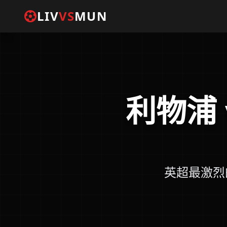
LIV
VS
MUN
利物浦 
英超最激烈