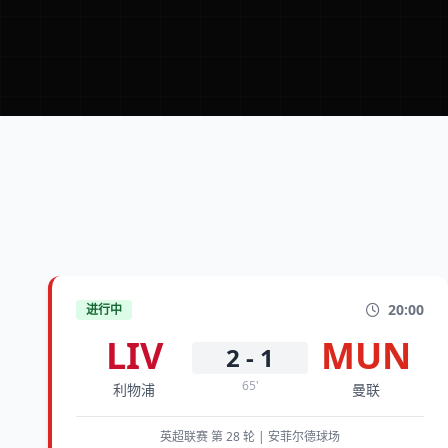
20:00
进行中
LIV
MUN
2 - 1
65'
利物浦
曼联
英超联赛 第 28 轮 | 安菲尔德球场