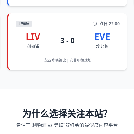
昨日 22:00
已完成
LIV
EVE
3 - 0
利物浦
埃弗顿
默西塞德德比 | 安菲尔德球场
为什么选择关注本站？
专注于“利物浦 vs 曼联”双红会的最深度内容平台