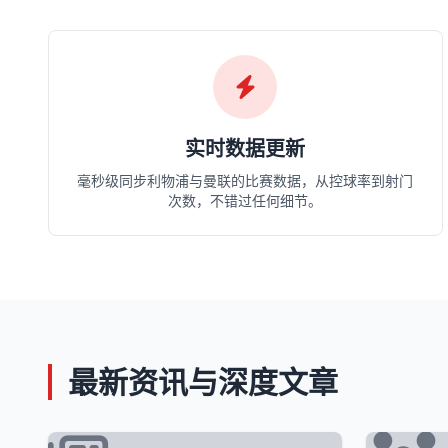
实时数据更新
毫秒级同步利物浦与曼联的比赛数据，从控球率到射门
次数，不错过任何细节。
最新资讯与深度文章